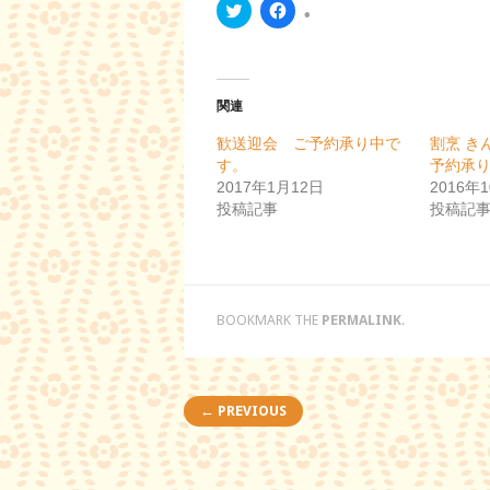
ク
F
リ
a
ッ
c
ク
e
し
b
て
o
T
o
w
k
関連
i
で
t
共
歓送迎会 ご予約承り中で
割烹 き
t
有
e
す
す。
予約承
r
る
2017年1月12日
2016年
で
に
共
は
投稿記事
投稿記
有
ク
(
リ
新
ッ
し
ク
い
し
ウ
て
ィ
く
ン
だ
BOOKMARK THE
PERMALINK
.
ド
さ
ウ
い
で
(
開
新
き
し
Post navigation
ま
い
← PREVIOUS
す
ウ
)
ィ
ン
ド
ウ