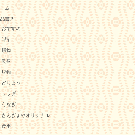
ホーム
お品書き
おすすめ
1品
揚物
刺身
焼物
どじょう
サラダ
うなぎ
きんぎょやオリジナル
食事