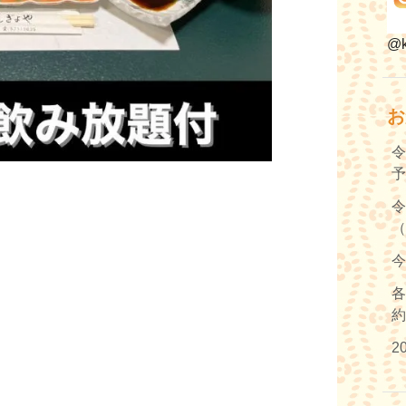
@k
お
令
令
（
今
各
2