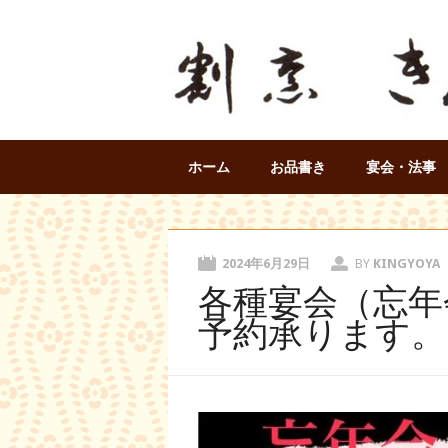
Main menu
Skip
ホーム
お品書き
宴会・法事
to
content
2024年6月29日
BY
KINGYOYA
各種宴会（忘年
予約承ります。