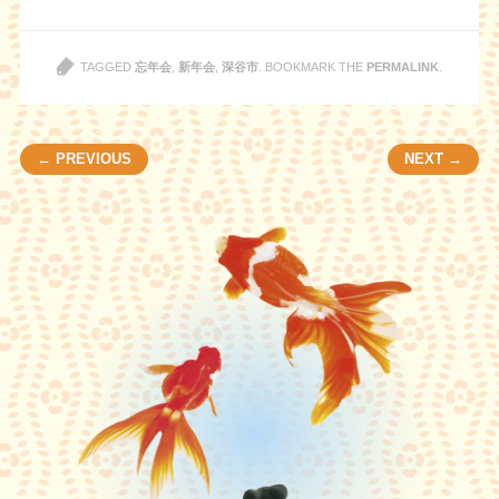
き
し
ま
い
す
ウ
)
ィ
ン
TAGGED
忘年会
,
新年会
,
深谷市
. BOOKMARK THE
PERMALINK
.
ド
ウ
で
開
き
Post navigation
ま
← PREVIOUS
NEXT →
す
)