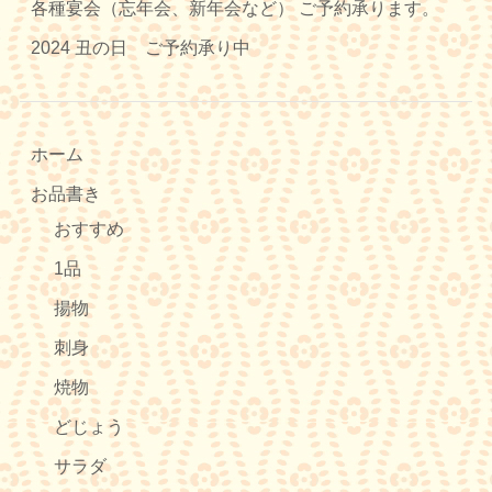
各種宴会（忘年会、新年会など） ご予約承ります。
2024 丑の日 ご予約承り中
ホーム
お品書き
おすすめ
1品
揚物
刺身
焼物
どじょう
サラダ