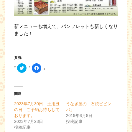
新メニューも増えて、パンフレットも新しくなり
ました！
共有:
ク
F
リ
a
ッ
c
ク
e
し
b
て
o
T
o
w
k
関連
i
で
t
共
2023年7月30日 土用丑
うなぎ屋の「石焼ビビン
t
有
e
す
の日 ご予約お待ちして
バ」
r
る
おります。
2019年6月8日
で
に
共
は
2023年7月23日
投稿記事
有
ク
投稿記事
(
リ