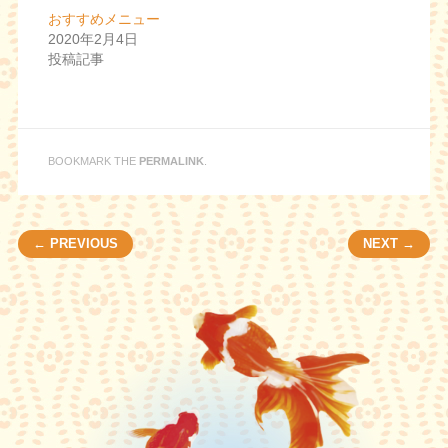
新
ッ
し
ク
おすすめメニュー
い
し
2020年2月4日
ウ
て
ィ
く
投稿記事
ン
だ
ド
さ
ウ
い
で
(
開
新
き
し
ま
い
す
ウ
BOOKMARK THE
PERMALINK
.
)
ィ
ン
ド
ウ
で
開
Post navigation
← PREVIOUS
NEXT →
き
ま
す
)