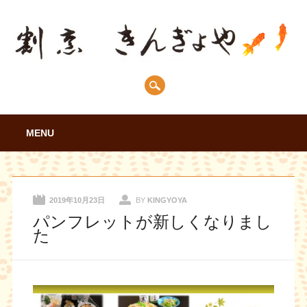
Main menu
Skip
MENU
to
content
2019年10月23日
BY
KINGYOYA
パンフレットが新しくなりまし
た