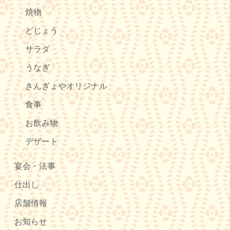
焼物
どじょう
サラダ
うなぎ
きんぎょやオリジナル
食事
お飲み物
デザート
宴会・法事
仕出し
店舗情報
お知らせ