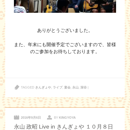
ありがとうございました。
また、年末にも開催予定でございますので、皆様
のご参加をお待ちしております。
TAGGED
きんぎょや
,
ライブ
,
宴会
,
永山
,
深谷
|
2016年9月6日
BY
KINGYOYA
永山 政昭 Live in きんぎょや １０月８日