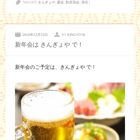
TAGGED
きんぎょや
,
宴会
,
歓送迎会
,
深谷
|
2016年12月23日
BY
KINGYOYA
新年会は きんぎょや で！
新年会のご予定は、きんぎょや で！