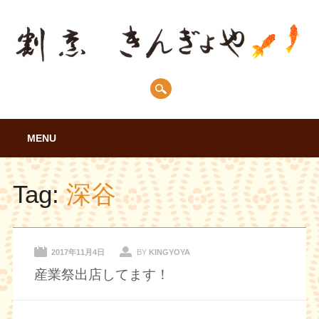
Main menu
Skip
MENU
to
content
Tag:
深谷
2017年11月4日
BY
KINGYOYA
産業祭出店してます！