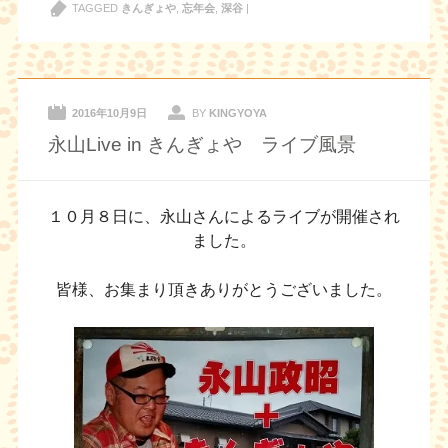
TAGGED
きんぎょや
,
忘年会
,
深谷
|
2016年10月9日
BY
KINGYOYA
永山Live in きんぎょや ライブ風景
１０月８日に、永山さんによるライブが開催され
ました。
皆様、お集まり頂きありがとうございました。