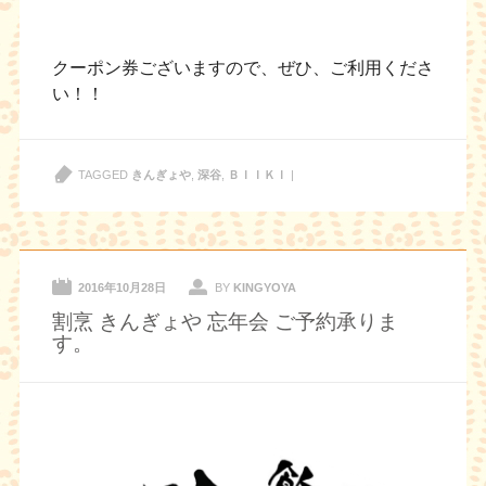
クーポン券ございますので、ぜひ、ご利用くださ
い！！
TAGGED
きんぎょや
,
深谷
,
ＢＩＩＫＩ
|
2016年10月28日
BY
KINGYOYA
割烹 きんぎょや 忘年会 ご予約承りま
す。