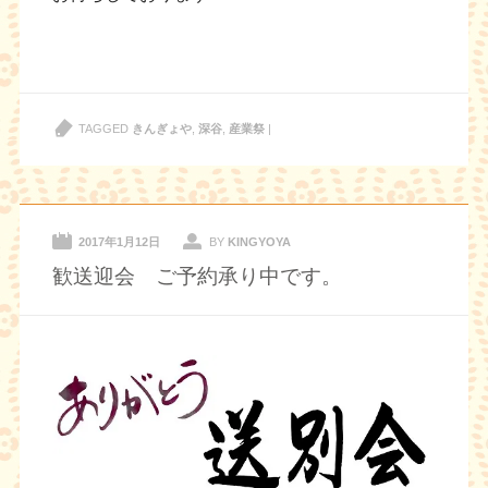
TAGGED
きんぎょや
,
深谷
,
産業祭
|
2017年1月12日
BY
KINGYOYA
歓送迎会 ご予約承り中です。