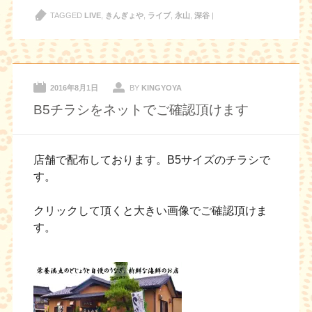
TAGGED
LIVE
,
きんぎょや
,
ライブ
,
永山
,
深谷
|
2016年8月1日
BY
KINGYOYA
B5チラシをネットでご確認頂けます
店舗で配布しております。B5サイズのチラシで
す。
クリックして頂くと大きい画像でご確認頂けま
す。